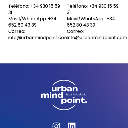
Teléfono: +34 930 15 59
Teléfono: +34 930 15 59
31
31
Móvil/WhatsApp: +34
Móvil/WhatsApp: +34
652 80 43 39
652 80 43 39
Correo:
Correo:
info@urbanmindpoint.com
info@urbanmindpoint.com
I
L