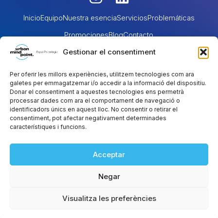
n
i
s
n
Inicio
Equipo
Nuestra esencia
Servicios
Problemáticas
t
k
Promociones
Blog
Contacto
a
e
Terapia
Terapia
Gestionar el consentiment
Maternidad,
Psicología para
Psicología
g
familiar
d
sexual
parentalidad y
adultos
juvenil
r
i
Per oferir les millors experiències, utilitzem tecnologies com ara
crianza
galetes per emmagatzemar i/o accedir a la informació del dispositiu.
Psicología
Psicología del
a
n
Donar el consentiment a aquestes tecnologies ens permetrà
perinatal
trauma
processar dades com ara el comportament de navegació o
m
identificadors únics en aquest lloc. No consentir o retirar el
Crecimiento
Terapia de
consentiment, pot afectar negativament determinades
personal
pareja
característiques i funcions.
Terapia
Psicología
Acceptar
intercultural
LGTBIQ+
Negar
Aviso legal
Política de Privacidad
Cookies
Accesibilidad
2026 Todos los derechos reservados
Visualitza les preferències